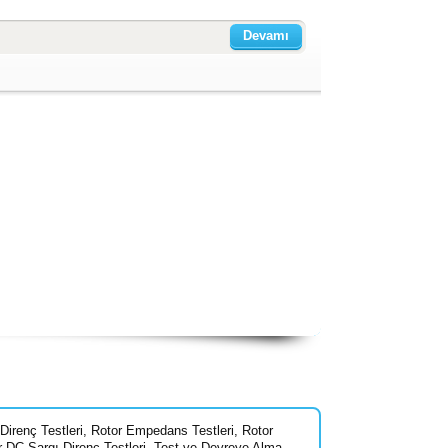
Devamı
Direnç Testleri
,
Rotor Empedans Testleri
,
Rotor
r DC Sargı Direnç Testleri
,
Test ve Devreye Alma