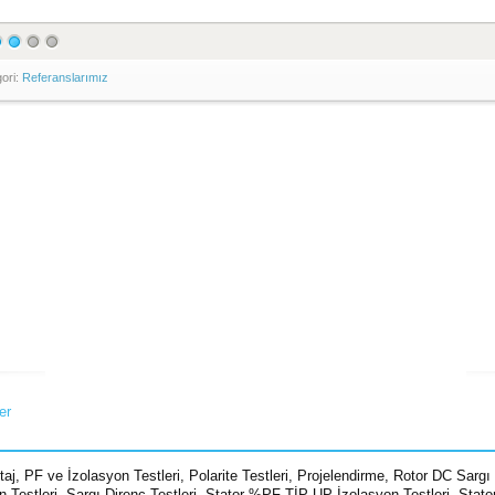
ori:
Referanslarımız
ler
taj
,
PF ve İzolasyon Testleri
,
Polarite Testleri
,
Projelendirme
,
Rotor DC Sargı 
n Testleri
,
Sargı Direnç Testleri
,
Stator %PF TİP-UP İzolasyon Testleri
,
Stato