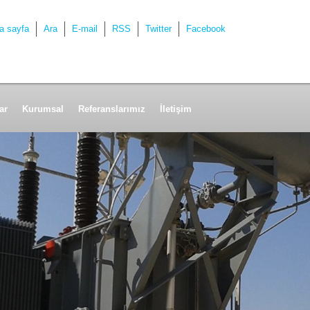
a sayfa
Ara
E-mail
RSS
Twitter
Facebook
ar
Kurumsal
Referanslarımız
İletişim