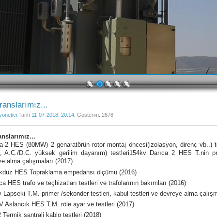
1
2
3
4
5
ranslarımız...
yönetici
Tarih
11-07-2018, 20:14
, Gösterim: 2678
anslarımız...
a-2 HES (80MW) 2 genaratörün rotor montaj öncesi(izolasyon, direnç vb..) te
ç, A.C./D.C. yüksek gerilim dayanım) testleri154kv Darıca 2 HES T.nin pri
e alma çalışmaları (2017)
kdüz HES Topraklama empedansı ölçümü (2016)
a HES trafo ve teçhizatları testleri ve trafolarının bakımları (2016)
 Lapseki T.M. primer /sekonder testleri, kabul testleri ve devreye alma çalışm
 Aslancık HES T.M. röle ayar ve testleri (2017)
 Termik santrali kablo testleri (2018)