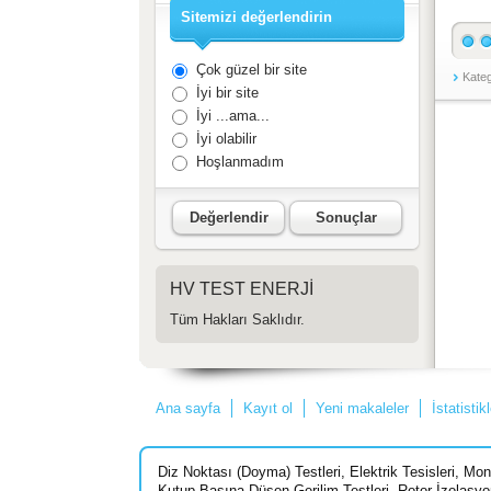
Sitemizi değerlendirin
Çok güzel bir site
Kateg
İyi bir site
İyi ...ama...
İyi olabilir
Hoşlanmadım
Değerlendir
Sonuçlar
HV TEST ENERJİ
Tüm Hakları Saklıdır.
Ana sayfa
Kayıt ol
Yeni makaleler
İstatistik
Diz Noktası (Doyma) Testleri
,
Elektrik Tesisleri
,
Mon
Kutup Başına Düşen Gerilim Testleri
,
Rotor İzolasyo