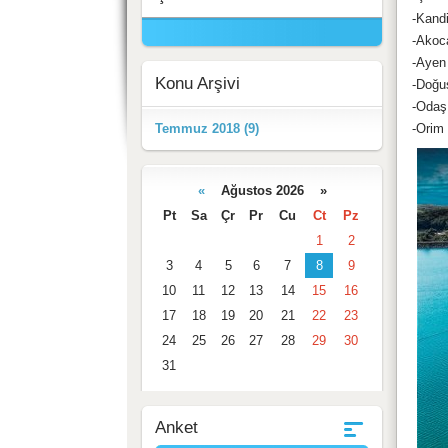
-Kand
-Akoca
-Ayen 
Konu Arşivi
-Doğu
-Odaş 
Temmuz 2018 (9)
-Orim 
«
Ağustos 2026 »
Takvim
Pt
Sa
Çr
Pr
Cu
Ct
Pz
1
2
3
4
5
6
7
8
9
10
11
12
13
14
15
16
17
18
19
20
21
22
23
24
25
26
27
28
29
30
31
Anket