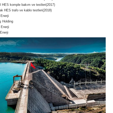
il HES komple bakım ve testleri(2017)
k HES trafo ve kablo testleri(2018)
Enerji
ş Holding
Enerji
Enerji