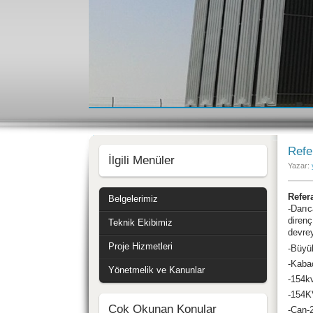
Refe
İlgili Menüler
Yazar:
Refer
Belgelerimiz
-Darıc
diren
Teknik Ekibimiz
devrey
Proje Hizmetleri
-Büyü
-Kabac
Yönetmelik ve Kanunlar
-154kv
-154KV
Çok Okunan Konular
-Çan-2