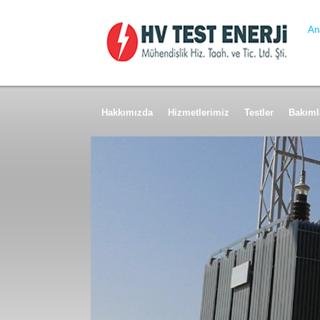
An
Hakkımızda
Hizmetlerimiz
Testler
Bakıml