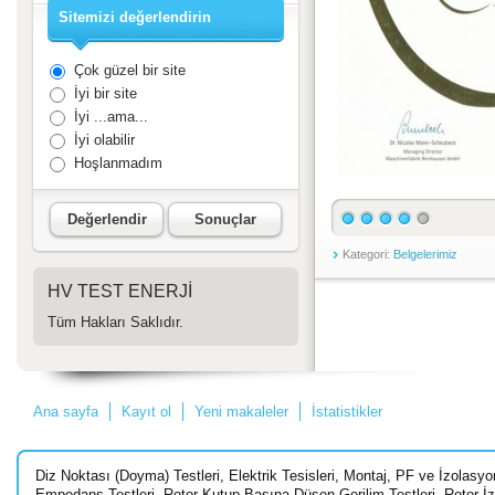
Sitemizi değerlendirin
Çok güzel bir site
İyi bir site
İyi ...ama...
İyi olabilir
Hoşlanmadım
Değerlendir
Sonuçlar
Kategori:
Belgelerimiz
HV TEST ENERJİ
Tüm Hakları Saklıdır.
Ana sayfa
Kayıt ol
Yeni makaleler
İstatistikler
Diz Noktası (Doyma) Testleri
,
Elektrik Tesisleri
,
Montaj
,
PF ve İzolasyon
Empedans Testleri
,
Rotor Kutup Başına Düşen Gerilim Testleri
,
Rotor İz