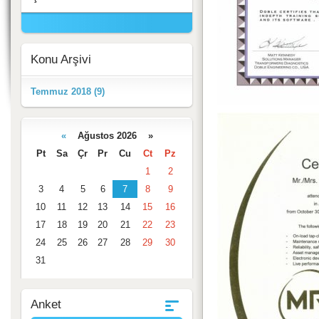
Konu Arşivi
Temmuz 2018 (9)
«
Ağustos 2026 »
Takvim
Pt
Sa
Çr
Pr
Cu
Ct
Pz
1
2
3
4
5
6
7
8
9
10
11
12
13
14
15
16
17
18
19
20
21
22
23
24
25
26
27
28
29
30
31
Anket