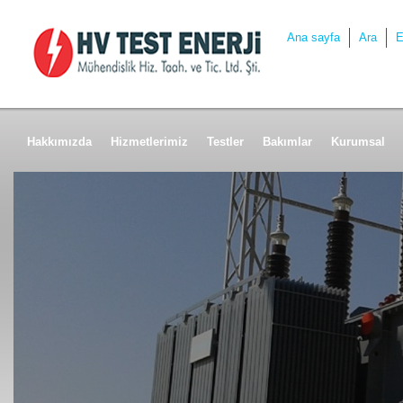
Ana sayfa
Ara
E
Hakkımızda
Hizmetlerimiz
Testler
Bakımlar
Kurumsal